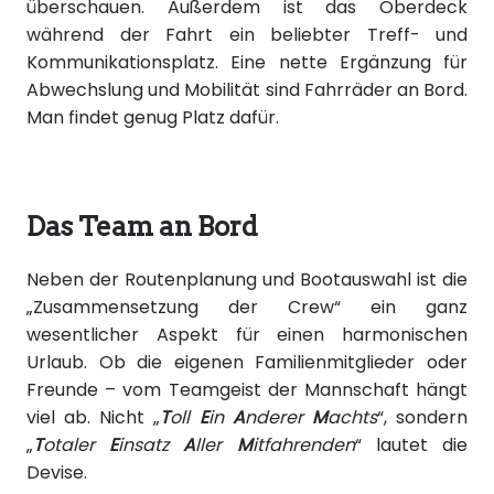
überschauen. Außerdem ist das Oberdeck
während der Fahrt ein beliebter Treff- und
Kommunikationsplatz. Eine nette Ergänzung für
Abwechslung und Mobilität sind Fahrräder an Bord.
Man findet genug Platz dafür.
Das Team an Bord
Neben der Routenplanung und Bootauswahl ist die
„Zusammensetzung der Crew“ ein ganz
wesentlicher Aspekt für einen harmonischen
Urlaub. Ob die eigenen Familienmitglieder oder
Freunde – vom Teamgeist der Mannschaft hängt
viel ab. Nicht „
T
oll
E
in
A
nderer
M
achts
“, sondern
„
T
otaler
E
insatz
A
ller
M
itfahrenden
“ lautet die
Devise.