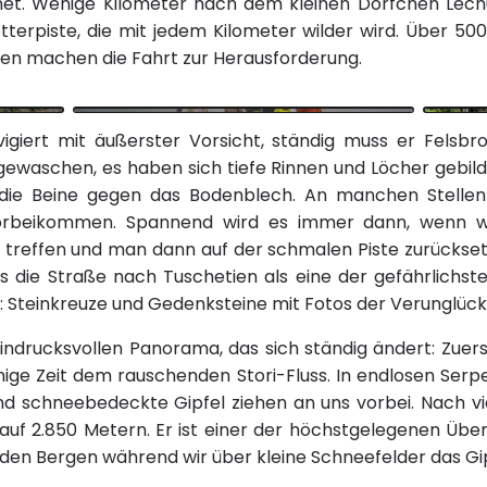
net. Wenige Kilometer nach dem kleinen Dörfchen Lech
terpiste, die mit jedem Kilometer wilder wird. Über 50
gen machen die Fahrt zur Herausforderung.
vigiert mit äußerster Vorsicht, ständig muss er Fels
gewaschen, es haben sich tiefe Rinnen und Löcher gebildet
die Beine gegen das Bodenblech. An manchen Stellen 
orbeikommen. Spannend wird es immer dann, wenn wi
reffen und man dann auf der schmalen Piste zurückse
s die Straße nach Tuschetien als eine der gefährlichste
 Steinkreuze und Gedenksteine mit Fotos der Verunglück
ndrucksvollen Panorama, das sich ständig ändert: Zuerst
nige Zeit dem rauschenden Stori-Fluss. In endlosen Ser
nd schneebedeckte Gipfel ziehen an uns vorbei. Nach v
 auf 2.850 Metern. Er ist einer der höchstgelegenen Ü
en Bergen während wir über kleine Schneefelder das Gip