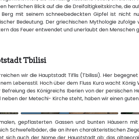
n herrlichen Blick auf die die Dreifaltigkeitskirche, die 
 Berg mit seinem schneebedeckten Gipfel ist nicht nur 
rischer Bedeutung. Der griechischen Mythologie zufolge
öttern das Feuer entwendet und unerlaubt den Menschen 
stadt Tbilisi
eichen wir die Hauptstadt Tiflis (Tbilissi). Hier begegne
nem Lebensstil. Hoch über dem Fluss Kura wacht König 
 Befreiung des Königreichs Iberien von der persischen 
d neben der Metechi- Kirche steht, haben wir einen guten B
hmalen, gepflasterten Gassen und bunten Häusern mit 
ich Schwefelbäder, die an ihren charakteristischen Ziege
et sich auch der Name der Hauptstadt ab: das altgeorgis