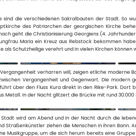
 sind die verschiedenen Sakralbauten der Stadt. So wur
auptkirche des Patriarchen der georgischen Kirche beh
 nach geht die Christianisierung Georgiens (4. Jahrhunde
r Jungfrau Maria ein Kreuz aus Rebstock bekommen haben,
te als Schutzheilige verehrt und in vielen Kirchen können w
r Vergangenheit verharren will, zeigen etliche moderne 
g zwischen Vergangenheit und Gegenwart. Die modern
ührt über den Fluss Kura direkt in den Rike-Park. Dort b
us Metall. In der Nacht glitzert die Brücke mit rund 30.00
tadt wird am Abend und in der Nacht durch die lebend
 und Straßenkünstler ziehen die Menschen in ihren Bann.
ine Musikgruppe, um die sich herum bereits eine Grupp