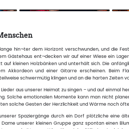
 Menschen
 lange hin¬ter dem Horizont verschwunden, und die Fes
rem Gästehaus ent¬decken wir auf einer Wiese ein Lagerf
zt auf kleinen Holzbänken und unterhält sich. Die anfängl
nem Akkordeon und einer Gitarre erscheinen. Beim Fl
teilweise schwermütig klingen und an die harten Zeiten vo
 Lieder aus unserer Heimat zu singen – und auf einmal he
g. Solche emotionalen Momente kann man nicht planen 
rften solche Gesten der Herzlichkeit und Wärme noch öfte
 unserer Spaziergänge durch ein Dorf plötzliche eine äl
r Dame unserer kleinen Gruppe ganz spontan einen Blu