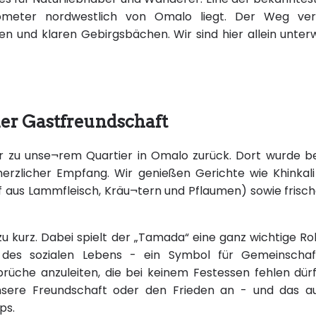
ometer nordwestlich von Omalo liegt. Der Weg verl
en und klaren Gebirgsbächen. Wir sind hier allein unte
er Gastfreundschaft
r zu unse¬rem Quartier in Omalo zurück. Dort wurde b
herzlicher Empfang. Wir genießen Gerichte wie Khinkali
f aus Lammfleisch, Kräu¬tern und Pflaumen) sowie frisc
 kurz. Dabei spielt der „Tamada“ eine ganz wichtige Rol
l des sozialen Lebens - ein Symbol für Gemeinschaf
prüche anzuleiten, die bei keinem Festessen fehlen dür
unsere Freundschaft oder den Frieden an - und das a
ps.